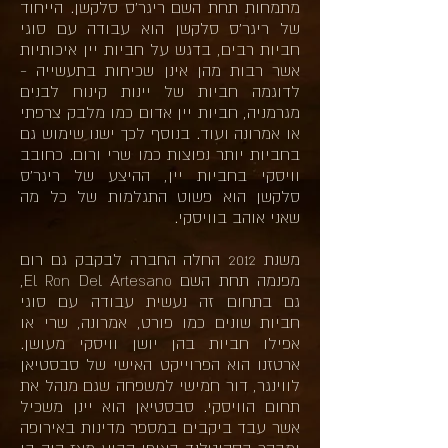
מתמחות תחת השם ריגר'ס סלקשן.
​
הייחוד
של ריגר'ס סלקשן הוא עבודה עם סוגי
חביות רבים, בדגש על חביות יין איכותיות
אשר רבות מהן אינן שכיחות בתעשייה -
לדוגמה חביות של יינות קינוח לבנים
מגרמניה, חביות יין אדום כמו מלבק צרפתי
או אמרונה ועוד. בנוסף לכך ישנו שימוש גם
בחביות יותר נפוצות כמו שרי ורום. כחובב
וויסקי בחביות יין, ההיצע של ריגר'ס
סלקשן הוא פשוט התגלמות של כל מה
שאני אוהב בוויסקי.
משנת 2012 החלה החברה לבקבק גם רום
מפנמה תחת השם El Ron Del Artesano,
גם בתחום זה נעשית עבודה עם סוגי
חביות שונים כמו פורט, אמרונה, שרי או
אפילו חביות בהן יושן וויסקי מעושן.
ארטזנו הוא הפרוייקט האישי של סבסטיאן
לווינגר, דור חמישי למשפחה שגם מנהל את
תחום הוויסקי. סבסטיאן הוא יינן משכיל
אשר עבד ביקבים במספר מדינות באירופה
ומבקר בסקוטלנד באופן קבוע מאז היה בן