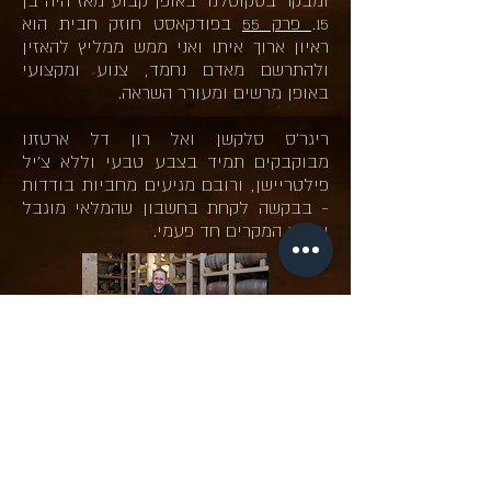
15.
פרק 55
בפודקאסט חוזק חבית הוא
ראיון ארוך איתו ואני ממש ממליץ להאזין
ולהתרשם מאדם נחמד, צנוע ומקצועי
באופן מרשים ומעורר השראה.
ריגר'ס סלקשן ואל רון דל ארטזנו
מבוקבקים תמיד בצבע טבעי וללא צ'יל
פילטריישן, ורובם מגיעים מחביות בודדות
- בבקשה לקחת בחשבון שהמלאי מוגבל
וברוב המקרים חד פעמי.
לחנות