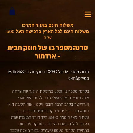
משלוח חינם באזור המרכז
משלוח חינם לכל הארץ ברכישה מעל 500
ש"ח
סדנה מספר 13 של חוזק חבית
- ארדמור
סדנה מספר 13 של CSFC התקיימ
ה ב-26.10.2022
במילק&האני.
בסדנה מספר 13 עסקנו במזקקת היילנד שתוצרתה
אינה מיובאת לארץ ואולי גם בגלל זה היא מעט
אנדרייטד בקרב הרבה חובבי וויסקי. ואולי הסיבה היא
דווקא קור ריינג' יחסית קטן ויחסית חדש שכן רוב
שנותיה מאז הוקמה ב-1898 הלך הנוזל המוצלח שלה
בעיקר לבלנד בשם טיצ'רס - מזקקת ארדמור.
בתחילת הסדנה טעמנו טיצ'ר'ס, בלנד מוצלח שכבר