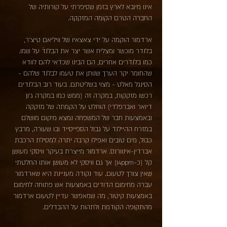
אינו מיובא לארץ בזמן שסיפרתי על קורותיה של
החברה הטרם הקומה המזקקה.
ארדמור הוקמה על ידי צאצאיו של וויליאם טיצ'ר,
בלנדר מוכשר ומצליח אשר יצר את הבלנד על שמו.
כמו בלנדרים אחרים, הם הבינו שכדאי להם לוודא
שהחומר יקר הערך שנותן את טעמו לבלנד שלהם -
הסינגל מאלט - מצוי בשליטתם. בעוד רוב הבלנדים
רכשו מזקקות, במקרה זה (ממש כמו במקרה ג'ון
דיואר ואברפלדי) הוחלט על הקמתה של מזקקה
ובאמצעות חבר של המשפחה נמצא מיקום מושלם
במזרח ההיילנד על גבול הספייסייד ובו שעורה, מרבץ
כבול, מים טובים ואפילו קרבה יתרה למסילת הרכבת
אברדין-אינוורנס. ארדמור מייצרת בעיקר וויסקי מעושן
קל (כ-14ppm) אך גם וויסקי לא מעושן אותו החלטתי
שאין צורך לטעום. עוד נקודה מעניינת היא שארדמור
עברה מחימום הדודים באמצעות אש פתוחה לחימום
באמצעות קיטור, מה שמאפשר עדיין לטעום ארדמור
מהתקופה הקודמת ולתהות על ההבדלים.