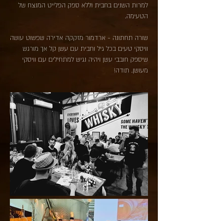
למרות השנים בחבית וללא ספק הפלייט המנצח של
הטעימה.
שורה תחתונה - ארדמור מזקקה אדירה שפשוט עושה
וויסקי טעים בכל גיל וחבית עם עשן קל אך מורגש
שיספק חובבי עשן ויהיה נגיש למתחילים עם וויסקי
מעושן. תודה!