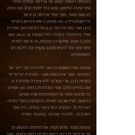
בטעימה ראשונה השוונו שני ארדמור שמלפני ואחרי
שינוי שיטת החימום, שהם בגיל יחסית קרוב וגם בחוזק
לא שונה מאוד. מצד אחד ארדמור בן 19 של
גורדון&מקפייל ב-43% שזוקק ב-1999 והתיישן בחביות
ברבן ושרי. מולו ארדמור בן 16 של דגלאס לאנג מסדרת
אולד פרטיקיולר בחבית ריפיל הוגסהד וב-48.4%, אשר
זוקק ב-2003. שניהם היו טעימים, וה-19 שנה למרות
אחוז נמוך יותר הרגיש מורכב ומעניין יותר לדעת רוב
המשתתפים.
טעימה שניה השוותה בין שתי מהדורות קור ריינג' של
המזקקה, אשר יצאו בשנת 2015 - מהדורת טריפל ווד
בחביות ברבן, שרי וקוורטר ללא ציון גיל ומהדורת 12
שנה בפיניש פורט. שתי המהדורות בחוזק 46%, ושתיהן
היו חביבות מאוד על המשתתפים שהיו חצויים
בדעתם. לציין שבעת חשיפת הבקבוקים בסוף הסדנה
הטריפל ווד, הבקבוק הזול ביותר בסדנה, היה אחד
החביבים - ולהזכיר שמדובר בטעימה עיוורת.
טעימה מספר שלוש לקחה את התזקיק המעושן קל
של ארדמור לבדיקה ביישון בחביות פחות נפוצות. מצד