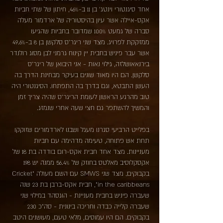
אחד סיגנטורי וינטג' בן 11 ב-46%, חיתון של שתי חביות
אקס-איילה אשר עיון בהיסטוריה של ארדמור מעלה
סברה של גמעט 100% שמדובר בחביות שהגיעו
ממזקקת לפרויג. מצד שני ריגר'ס סלקשן בן 8 ב-49.6%
אשר עבר פיניש בחבית יין קינוח גרמני לבן מסוג רולנדר
בירנאאושלזה, גילוי נאות - אני היבואן של ריגר'ס
סלקשן. הם היו מאוד שונים בעיקר מבחינת הדרך בה
העשן התבטא, וגם בדרך בה התפתחו. הסיגנטורי היה
טוב מהרגע הראשון לעומת הריגר'ס שהיה צריך זמן
והמשיך להשתפר גם חצי שעה אחרי שנמזג.
בפלייט הרביעי סגרנו מעגל ושבנו לארדמורים שזוקקו
תחת אש פתוחה, טעימה מדהימה עם חביות
מעניינות. מצד אחד חבית אקס-רום בודדה בת 18 של
אקסקלוסיב מאלטס בחוזק של 56.4% ממנה יש 198
בקבוקים. מצד שני SMWS עם השם מעולה "Cricket
in the caribbeans", חבית אקס-ברבן בת 23 שנה
שעברה פיניש בחבית מעניינת - הוגסהד במילוי שני
שעברה קלייה כבדה וחריכה בינונית - סה"כ 230
בקבוקים. הם היו עמוסים, מלאי טעם, מעושנים היטב