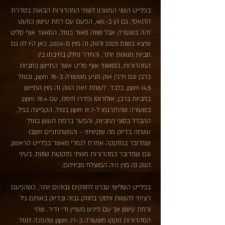
בפלייט השני המשכנו לשתי המהדורות הבאות בסדרת
הלגאסי, גם הן ב-46%, הפעם עם רמת עישון כמעט
זהה בשעורה אבל שונה מאוד בנוזל. הסאונד אוף סליט
שיצא בשנת 2025 והנוק נה מוין מ-2024. כאן היו לנו גם
חביות מגוונות יותר, והחדר נחלק בחיבתו בין
המהדורות. הסאונד אוף סליט אשר התיישן בחביות
ברבן וגם וירג'ן אוק מגיע משעורה ב-78 ppm, ובנוזל
14.5 ppm, בלבד. לעומת זאת הנוק נה מוין התיישן
בחביות ברבן, אולורוסו ופדרו חימנז, עם 78.4 ppm
בשעורה שהיתרגמו ל-19.7 ppm בנוזל. הקפיצה בגיל,
ההבדל בסוגי החביות, והפער ברמת העשן בנוזל
עשתה בדיוק מה שקיוויתי - והמשתתפים חשבו
שמדובר במזקקה אחרת לגמרי מאשר בפלייט הראשון,
וגם שמדובר במהדורות משתי מזקקות שונות. בעיני
הנוק נה מוין היה המוצלח מביניהם.
בפלייט השלישי עברנו לחוזקים גבוהים יותר, כשהפעם
רציתי להשוות וויסקי בחוזק גבוה ובדיוק באותם גיל
ורמת עישון אך עם פיניש מעניין ודי נדיר. שתי
המהדורות זוקקו משעורה ב-77 ppm שהפכה לנוזל