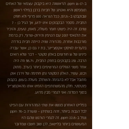
ב-16-17 ppm. הראשונה היא ביקבוק עצמאי של האחים
תומפסון והיא ואטינג של חביות ברבן במילוי ראשון
שבוקבקו ב-57.1%, ככל הנראה 100 פרוף ולא חוזק
החבית. מספר הבקבוקים אינו ידוע, אך הגיל כן - 7
שנים. זה היה פשוט חומר מעולה, מאוזן, טעים, והזכיר
את הלגאסי 2017 עם הטימין והירוק-שרוף, רק ברמת
מורכבות אחרת. מהדורה שניה הייתה חבית בודדה
בלעדית לוויסקי אקסצ'יינג', בת 7 גם כן, אשר עברה
פיניש של 16 חודשים באלון סקוטי - דבר שלא רואים
הרבה. 251 בקבוקים בחוזק החבית, 58.7% וזה היה
אחד משני הנוזלים המרשימים ביותר בערב. מתוק
ויבש, עשיר, האלון הסקוטי נתן חתימה של וירג'ן אוק
מתובל אבל לא בהגזמה והשתלב מעולה בעשן. בקבוק
פנטסטי, חלק מהמשתתפים הזמינו אותו מהאקסצ'ייג'
בסוף הסדנה ואני לגמרי מבין מדוע.
בפלייט האחרון פגשנו את שתי המהדורות עם הפיט
לבל הגבוה ביותר, זהה בשתיהן - שעורה ב-78 ppm
ונוזל ב-22.8 ppm. זה לגמרי הורגש שהם היו
המעושנים ביותר בליינאפ, לכן שוב חשבו שמדובר