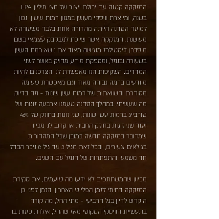
המזקקה קטנה עם יכולת ייצור של חצי מיליון LPA
בשנה, ומייצרת וויסקי מעושן במגוון רמות עישון. נכון
למועד הסדנה הייתה מהדורה אחת בלבד משעורה לא
מעושנת. המזקקה אשר שייכת למבקבק עצמאי בשם
מוסברן דיסטילרז מנגישה מאוד את נושא רמת העשן
בשעורה ובנוזל, ומספקת מידע מדויק באשר לשני
המדדים. השקיפות הזו מאפשרת לנו הצרכנים להיות
מיודעים ברמה גבוהה מאוד וגם מאפשרת טעימה
מסודרת והשוואתית של רמות עשן שונות - וזה בדיוק
מה שעשיתי. במהלך הסדנה טעמנו ארבעה זוגות של
טורבייג ברמות עשן שונות, שני זוגות בחוזק של 46%
ועוד שני זוגות בחוזק החבית או קרוב לו. מכיוון
שמדובר במזקקה חדשה כמובן שכל המהדורות
בגילאים צעירים, ובכל זאת מגיל 3 עד גיל 8 ניכר הבדל
חד משמעי והתפתחות של הנוזל עם השנים.
מכיוון שהמשתתפים לא ידעו מה טועמים, את סקירת
המזקקה דחיתי לזמן הפלייט האחרון. הזמן לפני כן
הוקדש לדיון בגל הרביעי - מתי החל, מה קורה
בתעשיית הוויסקי הסקוטי מאז שהחל, אילו תופעות בו