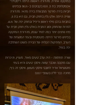
במזקקה אחרת. מהדורה ראשונה הייתה דיסטילרי
אקסקלוסיב בת 5, 820 בקבוקים ב-58.1% ובפיניש
חביות בירה פורטר ממבשלת בירה מהאי. מהדורה
שנייה הייתה אלט גלין בחוזק חבית, גם היא בת 5,
בחביות ברבן מילוי ראשון וריפיל ובחוזק יפה של 61.1%.
למרות שהחוזק וסוג החבית באלט גלין חוזק חבית על
פניו נותנים יותר במה לנוזל עצמו, מהדורת המזקקה
בפיניש פורטר הייתה פנטסטית ובעיני המנצחת של
הערב. המתיקות הקלויה של הבירה פשוט השתלבה
יפה בנוזל.
שורה תחתונה - היה ערב טעים מאוד, מעניין, והיכרות
עם מזקקה שכבר עושה וויסקי טעים והיא בעיני
פוטנציאל אדיר לחובבי וויסקי מעושן. וויסקי זה כיף,
מחכה כבר לל"ג בעומף 2027!