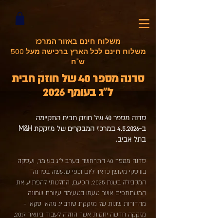
משלוח חינם באזור המרכז
משלוח חינם לכל הארץ ברכישה מעל 500
ש"ח
סדנה מספר 40 של חוזק חבית
ל"ג בעומף 2026
סדנה מספ
ר 40
של חוזק חבית התקיימ
ה
ב-4
.5.2026 במרכז המבקרים של מזקקת M&H
בתל אביב.
סדנה מספר 40 התרחשה
​ בערב ל"ג בעומר, ועסקה
בוויסקי מעושן כראוי ליום וכפי שנעשה בסדנה
המקבילה בשנת 2025. הפעם, החלטתי להפתיע את
המשתתפים אשר טעמו בטעימה עיוורת שמונה
מהדורות שונות של מזקקת טורבייג מהאי סקאי -
מזקקה חדשה יחסית אשר החלה לעבוד בינואר 2017.