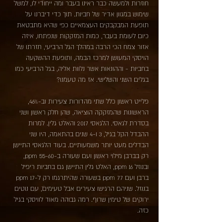
חוזרות ולמעשה כבר ראינו בעבר ומה ייחודי לו, למשל
שימוש במגוון אדיר של חביות. תוך כדי דיברנו על
תופעת המבקבקים העצמאיים כפי שהיא מתבטאת
כיום לעומת בעבר, כמות המזקקות שנפתחו, איזה
אזור צמח הכי הרבה במהלך הגל הרביעי, חזרתו של
הויסקי המעושן למרכז הבמה, ותופעת ההשקעה
בחביות - וההונאות אשר נלוות אליה, בגל הרביעי כמו
בגלים השני והשלישי. אז מה טעמנו?
פלייט ראשון כלל שתי מהדורות צעירות וב-46%,
הראשונות שהמזקקה הוציאה, שהן חלק ראשון ושני
בסדרת לגאסי. הלגאסי 2017 והאלט גלין. למרות
ההבדל הקל בגיל, 3 ו-4 שנים בהתאמה, היו שני
הבדלים מעט יותר משמעותיים. בעוד הלגאסי התיישן
רק בברבן מילוי ראשון ועם שעורה ב-55-60 ppm,
ובנוזל 16 ppm, האלט גלין התיישן גם בחביות ריפיל
ברבן ועם 77 ppm בשעורה שהיתרגמו רק ל-17 ppm
בנוזל. שניהם הרגישו צעירים אבל טעימים, עם נוטים
ירוקים של טימין שרוף. רמה גבוהה מאוד לוויסקי בגיל
כזה.