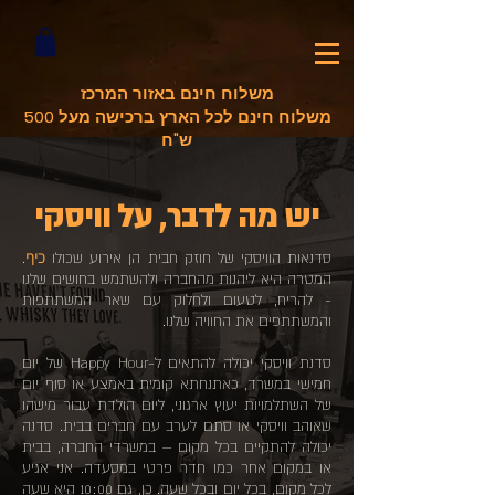
משלוח חינם באזור המרכז
משלוח חינם לכל הארץ ברכישה מעל 500
ש"ח
יש מה לדבר, על וויסקי
סדנאות הוויסקי של חוזק חבית הן אירוע שכולו
כיף
.
המטרה היא ליהנות מהחברה ולהשתמש בחושים שלנו
- להריח, לטעום ולחלוק עם שאר המשתתפות
והמשתתפים את החוויה שלנו.
סדנת וויסקי יכולה להתאים ל-Happy Hour של יום
חמישי במשרד, כאתנחתא קומית באמצע או סוף יום
של השתלמויות יעוץ ארגוני, ליום הולדת עבור מישהו
שאוהב וויסקי או סתם לערב עם חברים בבית. סדנה
יכולה להתקיים בכל מקום – במשרדי החברה, בבית
או במקום אחר כמו חדר פרטי במסעדה. אני אגיע
לכל מקום, בכל יום ובכל שעה. כן, גם 10:00 היא שעה