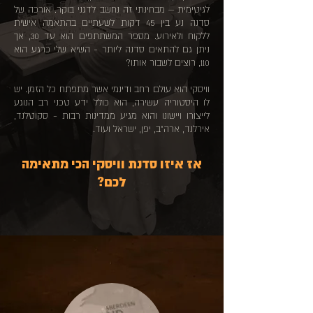
לגיטימית – מבחינתי זה נחשב לדגני בוקר. אורכה של
סדנה נע בין 45 דקות לשעתיים בהתאמה אישית
ללקוח ולאירוע. מספר המשתתפים הוא עד 30, אך
ניתן גם להתאים סדנה ליותר - השיא שלי כרגע הוא
110, רוצים לשבור אותו?
וויסקי הוא עולם רחב ודינמי אשר מתפתח כל הזמן. יש
לו היסטוריה עשירה, הוא כולל ידע טכני רב הנוגע
לייצורו ויישונו והוא מגיע ממדינות רבות - סקוטלנד,
אירלנד, ארה"ב, יפן, ישראל ועוד.
אז איזו סדנת וויסקי הכי מתאימה
לכם?