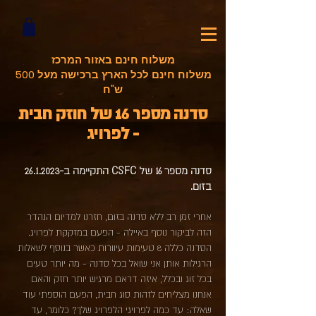
משלוח חינם באזור המרכז
משלוח חינם לכל הארץ ברכישה מעל 500
ש"ח
סדנה מספר 16 של חוזק חבית
- לפרויג
סדנה מספר 1
6 של CSFC התקיימ
ה ב-26.1.2023
בזום.
אחרי זמן רב ללא סדנה בזום, חזרנו למדיום הנהדר
הזה לביקור נוסף באיילה - הפעם במזקקת לפרויג.
הסדנה כללה 8 טעימות עיוורות כאשר בנוסף לשאלות
הרגילות אותן אני שואל בכל סדנה - מה יותר טעים
בכל זוג ובכלל, איזה דראם מרגיש יותר חזק והאם
אנחנו מצליחים לזהות סוג חבית, הפעם הוספתי עוד
שאלה: עד כמה לפרויגי הלפרויג שלך? כלומר, עד