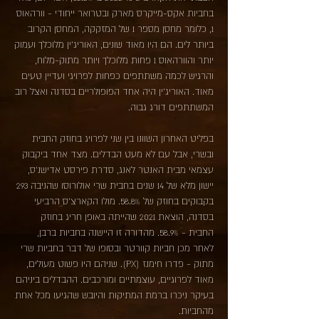
בחביות אקס-מייקרס מארק ובטרואר ייחודי - וורהאוס
1, כלומר מחסן מספר 1 של המזקקה, המחסן הקרוב
ביותר לים. הם היו מאוד שונים, האוריג'ין מלוכלך ועמוק
יותר והוורהאוס 1 פחות מלוכלך ויותר מתוק-מלוח,
והרגיש לכמה משתתפים כפחות לפרויגי ועדיין טעים
מאוד. האוריג'ין היה אחד הפופולריים בסדנה ואצל רוב
המשתתפים דורג גבוה.
בפליט האחרון השוונו בין שני לפרויג בחוזק החבית
ובשרי, אבל עם לא מעט הבדלים. מצד אחד ביקבוק
עצמאי מבית האנטר לאנג, סדרת פירסט אדישנ'ס,
יישון מלא של 14 שנים בחבית שרי אולורוסו שהניבה 293
בקבוקים בחוזק של 58.8%. מולו הקארצ'ס הרביעי
בסדנה, הוצאת 2021 שהייתה באופן חריג בחוזק
החבית - 58.9%. מהדורה זו היישנה בחביות ברבן,
לאחר מכן חביות קוורטר ובסופו של דבר בחביות שרי
מתוק - פדרו חימנז (PX). שניהם היו פשוט מעולים,
מאוד לפרוגיים, עוצמתיים ומורכבים. ההבדלים ביניהם
בעיקר ניכרו ברמת המתיקות והיובש שהגיעו מכל אחת
מהחביות.