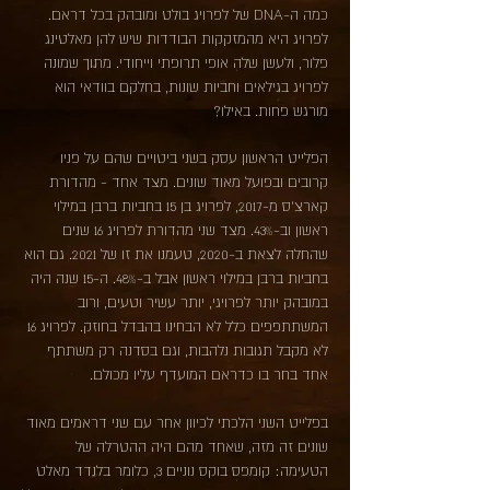
כמה ה-DNA של לפרויג בולט ומובהק בכל דראם.
לפרויג היא מהמזקקות הבודדות שיש להן מאלטינג
פלור, ולעשן שלה אופי תרופתי וייחודי. מתוך שמונה
לפרויג בגילאים וחביות שונות, בחלקם בוודאי הוא
מורגש פחות. באילו?
הפלייט הראשון עסק בשני ביטויים שהם על פניו
קרובים ובפועל מאוד שונים. מצד אחד - מהדורת
קארצ'ס מ-2017, לפרויג בן 15 בחביות ברבן במילוי
ראשון וב-43%. מצד שני מהדורת לפרויג 16 שנים
שהחלה לצאת ב-2020, טעמנו את זו של 2021. גם הוא
בחביות ברבן במילוי ראשון אבל ב-48%. ה-15 שנה היה
במובהק יותר לפרויגי, יותר עשיר וטעים, ורוב
המשתתפפים כלל לא הבחינו בהבדל בחוזק. לפרויג 16
לא מקבל תגובות נלהבות, וגם בסדנה רק משתתף
אחד בחר בו כדראם המועדף עליו מכולם.
בפלייט השני הלכתי לכיוון אחר עם שני דראמים מאוד
שונים זה מזה, שאחד מהם היה ההטרלה של
הטעימה: קומפס בוקס נוניים 3, כלומר בלנדד מאלט