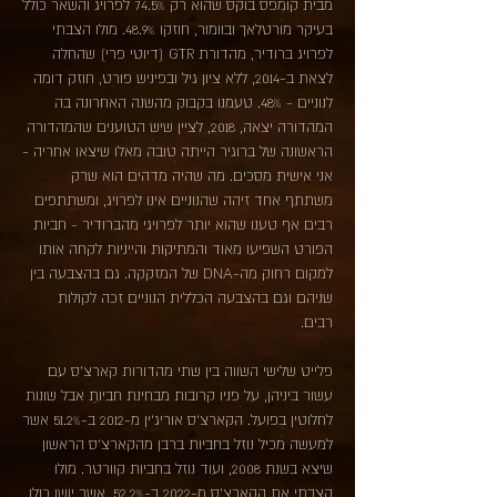
מבית קומפס בוקס שהוא רק 74.5% לפרויג והשאר כולל
בעיקר מורטלאך ובוומור, חוזקו 48.9%. מולו הצבתי
לפרויג ברודיר, מהדורת GTR (דיוטי פרי) שהחלה
לצאת ב-2014, ללא ציון גיל ובפיניש פורט, חוזק דומה
לנוניים - 48%. טעמנו בקבוק מהשנה האחרונה בה
המהדורה יצאה, 2018, לציין שיש הטוענים שהמהדורה
הראשונה של ברוגיר הייתה טובה מאלו שיצאו אחריה -
אני אישית מסכים. מה שהיה מדהים הוא שרק
משתתף אחד זיהה שהנוניים אינו לפרויג, ומשתתפים
רבים אף טענו שהוא יותר לפרויגי מהברודיר - חביות
הפורט השפיעו מאוד והמתיקות והייניות לקחה אותו
למקום רחוק מה-DNA של המזקקה. גם בהצבעה בין
שניהם וגם בהצבעה הכללית הנוניים זכה לקולות
רבים.
פלייט שלישי השווה בין שתי מהדורות קארצ'ס עם
עשור ביניהן, על פניו קרובות מבחינת חביות אבל שונות
לחלוטין בפועל. הקארצ'ס אוריג'ין מ-2012 ב-51.2% אשר
למעשה מכיל נוזל בחביות ברבן מהקארצ'ס הראשון
שיצא בשנת 2008, ועוד נוזל בחביות קוורטר. מולו
הצבתי את הקארצ'ס מ-2022 ב-52.2%, אשר יושן כולו