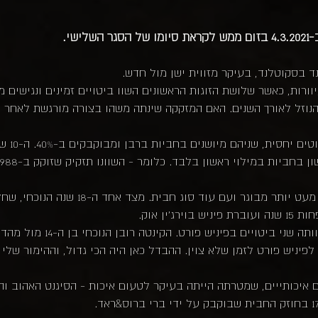
ד בסקוטלנד, בעיקר מזווית ישן מול חדש.
וורות, כאשר שלושת הזוגות הראשונים השוו ביטויים זמינים ונגישים מו
זל לאורך השנים. האם המזקקה שינתה משהו בצורה מורגשת לאחר שנרכש
בטעימה ה
טעימה שלישית הייתה מאוד מענ
12 שנים בברבן ועבר לפיניש פורט לזמן שלא צוין. ההבדל כאן היה הכי גדול, והה
 איכותייים, שמטרתה הייתה בעיקר לטעום איכות - הסיגנט האהוב וה