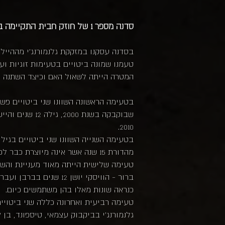
סדנה מספר 1 של חוזק חבית התקיימה ב-4.3.2021 בזום ממש לקראת סיומו של הסגר השלישי.
בסדנה עסקנו במזקקת גלנמורנג'י מההיילנ
טעמנו שמונה ביטויים בטעימות זוגיות ועי
המטרה הייתה לשאול האם וכיצד השתנה הנו
2010.
מהדורת 15 שנה אשר אינה מיוצרת כבר לפחות 15 שנה ועוברת פיניש בוירג'ין אוק.
ברור - הוויסקי יושן 
כנראה שונות מאלו בהן משתמשים כיום.
טעימה רביעית ואחרונה כללה שני ביטויים
גלנמורנג'י בביקבוק עצמאי, טיספונד, בן 17 בחוזק החבית שבוקבק על ידי ברי ברוס&ראד.