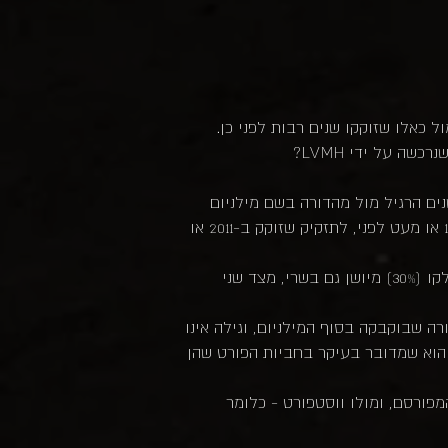
ל כאלו שזוקקו שנים רבות לפני כן.
ה על ידי LVMH?
ראשונה השוונו שני ביטויים פשוטים יחסית, שניהם מיושנים בחביות ברבן ומבוקבקים ב-40%. ה-10 שנים הרגיל מול מהדורה בשם מילניום
שבוקבקה בשנת 2000, גילה 12 שנים והיישון בחביות במילוי ראשון בלבד. כלומר - השוונו תזקיק שזוקק ב-1988 או מעט לפני, לתזקיק שזוקק ב-2011 או
בטעימה השנייה השוונו שני ביטויים בגיל מעט יותר מבוגר ועם עוד סוג חבית. מצד אחד ה-18 שנה הנוכחי, שחלקו (30%) מיושן גם בשרי, מצד שני
יינת והשוותה שני ביטויים בפיניש פורט. הקינטה רובן הנוכחי בן ה-14 מול מהדורה שבוקבקה בסוף המילניום, וגילה אינו
ימור שלי הוא שמדובר בעיקר בחביות הפורט שהן
מפורסם, ומולו ווסטפורט - כלומר